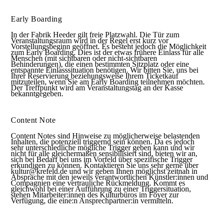
Early Boarding
In der Fabrik Heeder gilt freie Platzwahl. Die Tür zum
Veranstaltungsraum wird in der Regel erst kurz vor
Vorstellungsbeginn geöffnet. Es besteht jedoch die Möglichkeit
zum Early Boarding. Dies ist der etwas frühere Einlass für alle
Menschen (mit sichtbaren oder nicht-sichtbaren
Behinderungen), die einen bestimmten Sitzplatz oder eine
entspannte Einlasssituation benötigen. Wir bitten Sie, uns bei
Ihrer Reservierung beziehungsweise Ihrem Ticketkauf
mitzuteilen, wenn Sie am Early Boarding teilnehmen möchten.
Der Treffpunkt wird am Veranstaltungstag an der Kasse
bekanntgegeben.
Content Note
Content Notes sind Hinweise zu möglicherweise belastenden
Inhalten, die potenziell triggernd sein können.
Da es jedoch
sehr unterschiedliche mögliche Trigger geben kann und wir
nicht für alle gleichermaßen sensibilisiert sind, bieten wir an,
sich bei Bedarf bei uns im Vorfeld über spezifische Trigger
erkundigen zu können. Kontaktieren Sie uns sehr gerne über
kultur@krefeld.de und wir geben Ihnen möglichst zeitnah in
Absprache mit den jeweils verantwortlichen Künstler:innen und
Compagnien eine vertrauliche Rückmeldung. Kommt es
gleichwohl bei einer Aufführung zu einer Triggersituation,
stehen Mitarbeiter:innen des Kulturbüros im Foyer zur
Verfügung, die eine:n Ansprechpartner:in vermitteln.