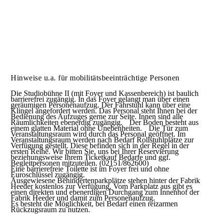
Hinweise u.a. für mobilitätsbeeinträchtige Personen
Die Studiobühne II (mit Foyer und Kassenbereich) ist baulich
barrierefrei zugängig. In das Foyer gelangt man über einen
geräumigen Personenaufzug. Der Fahrstuhl kann über eine
Klingel angefordert werden. Das Personal steht Ihnen bei der
Bedienung des Aufzuges gerne zur Seite. Innen sind alle
Räumlichkeiten ebenerdig zugängig. Der Boden besteht aus
einem glatten Material ohne Unebenheiten. Die Tür zum
Veranstaltungsraum wird durch das Personal geöffnet. Im
Veranstaltungsraum werden nach Bedarf Rollstuhlplätze zur
Verfügung gestellt. Diese befinden sich in der Regel in der
ersten Reihe. Wir bitten Sie, uns bei Ihrer Reservierung
beziehungsweise Ihrem Ticketkauf Bedarfe und ggf.
Begleitpersonen mitzuteilen. (02151/862600)
Eine barrierefreie Toilette ist im Foyer frei und ohne
Euroschlüssel zugängig.
Ausgewiesene Behindertenparkplätze stehen hinter der Fabrik
Heeder kostenlos zur Verfügung. Vom Parkplatz aus gibt es
einen direkten und ebenerdigen Durchgang zum Innenhof der
Fabrik Heeder und damit zum Personenaufzug.
Es besteht die Möglichkeit, bei Bedarf einen reizarmen
Rückzugsraum zu nutzen
.