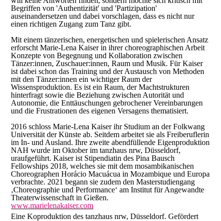
will keine Antworten finden, sondern möchte sich kritisch mit
Begriffen von 'Authentizität' und 'Partizipation'
auseinandersetzen und dabei vorschlagen, dass es nicht nur
einen richtigen Zugang zum Tanz gibt.
Mit einem tänzerischen, energetischen und spielerischen Ansatz
erforscht Marie-Lena Kaiser in ihrer choreographischen Arbeit
Konzepte von Begegnung und Kollaboration zwischen
Tänzer:innen, Zuschauer:innen, Raum und Musik. Für Kaiser
ist dabei schon das Training und der Austausch von Methoden
mit den Tänzer:innen ein wichtiger Raum der
Wissensproduktion. Es ist ein Raum, der Machtstrukturen
hinterfragt sowie die Beziehung zwischen Autorität und
Autonomie, die Enttäuschungen gebrochener Vereinbarungen
und die Frustrationen des eigenen Versagens thematisiert.
2016 schloss Marie-Lena Kaiser ihr Studium an der Folkwang
Universität der Künste ab. Seitdem arbeitet sie als Freiberuflerin
im In- und Ausland. Ihre zweite abendfüllende Eigenproduktion
NAH wurde im Oktober im tanzhaus nrw, Düsseldorf,
uraufgeführt. Kaiser ist Stipendiatin des Pina Bausch
Fellowships 2018, welches sie mit dem mosambikanischen
Choreographen Horácio Macuácua in Mozambique und Europa
verbrachte. 2021 begann sie zudem den Masterstudiengang
‚Choreographie und Performance‘ am Institut für Angewandte
Theaterwissenschaft in Gießen.
www.marielenakaiser.com
Eine Koproduktion des tanzhaus nrw, Düsseldorf. Gefördert