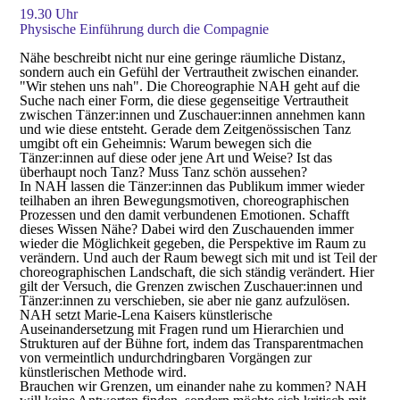
19.30 Uhr
Physische Einführung durch die Compagnie
Nähe beschreibt nicht nur eine geringe räumliche Distanz,
sondern auch ein Gefühl der Vertrautheit zwischen einander.
"Wir stehen uns nah". Die Choreographie NAH geht auf die
Suche nach einer Form, die diese gegenseitige Vertrautheit
zwischen Tänzer:innen und Zuschauer:innen annehmen kann
und wie diese entsteht. Gerade dem Zeitgenössischen Tanz
umgibt oft ein Geheimnis: Warum bewegen sich die
Tänzer:innen auf diese oder jene Art und Weise? Ist das
überhaupt noch Tanz? Muss Tanz schön aussehen?
In NAH lassen die Tänzer:innen das Publikum immer wieder
teilhaben an ihren Bewegungsmotiven, choreographischen
Prozessen und den damit verbundenen Emotionen. Schafft
dieses Wissen Nähe? Dabei wird den Zuschauenden immer
wieder die Möglichkeit gegeben, die Perspektive im Raum zu
verändern. Und auch der Raum bewegt sich mit und ist Teil der
choreographischen Landschaft, die sich ständig verändert. Hier
gilt der Versuch, die Grenzen zwischen Zuschauer:innen und
Tänzer:innen zu verschieben, sie aber nie ganz aufzulösen.
NAH setzt Marie-Lena Kaisers künstlerische
Auseinandersetzung mit Fragen rund um Hierarchien und
Strukturen auf der Bühne fort, indem das Transparentmachen
von vermeintlich undurchdringbaren Vorgängen zur
künstlerischen Methode wird.
Brauchen wir Grenzen, um einander nahe zu kommen? NAH